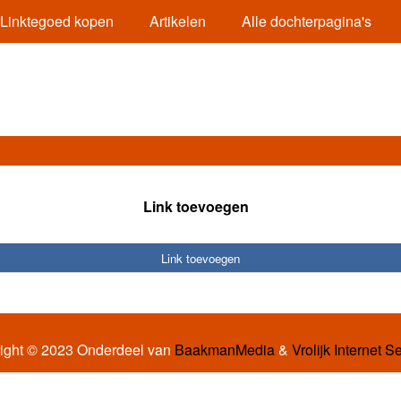
Linktegoed kopen
Artikelen
Alle dochterpagina's
Link toevoegen
Link toevoegen
ight © 2023 Onderdeel van
BaakmanMedia
&
Vrolijk Internet S